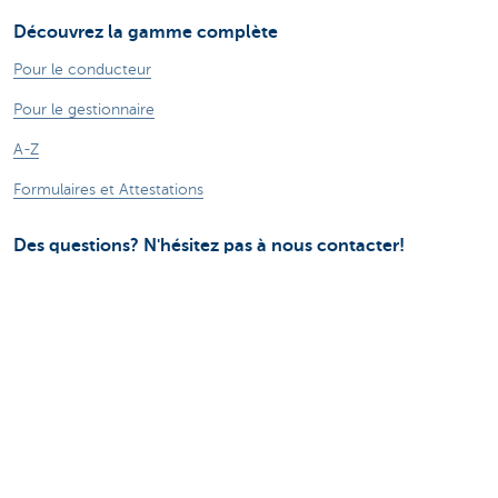
Découvrez la gamme complète
Pour le conducteur
Pour le gestionnaire
A-Z
Formulaires et Attestations
Des questions? N'hésitez pas à nous contacter!
Contactez-nous
Assistance dépannage
KBC Autolease vit sa responsabilité sociétale
Alphabet One Net