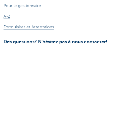
Pour le gestionnaire
A-Z
Formulaires et Attestations
Des questions? N'hésitez pas à nous contacter!
Contactez-nous
Assistance dépannage
KBC Autolease vit sa responsabilité sociétale
Alphabet One Net
Sitemap
Informations légales